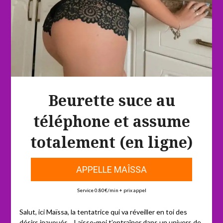
Beurette suce au
téléphone et assume
totalement (en ligne)
APPELLE MAÎSSA
Service 0.80€/min + prix appel
Salut, ici Maïssa, la tentatrice qui va réveiller en toi des
désirs inavoués… Laisse-moi t’entraîner dans un univers de