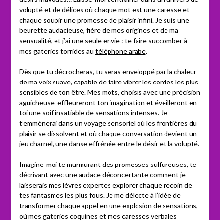
volupté et de délices où chaque mot est une caresse et
chaque soupir une promesse de plaisir infini. Je suis une
beurette audacieuse, fière de mes origines et de ma
sensualité, et j’ai une seule envie : te faire succomber à
mes gateries torrides au
téléphone arabe
.
Dès que tu décrocheras, tu seras enveloppé par la chaleur
de ma voix suave, capable de faire vibrer les cordes les plus
sensibles de ton être. Mes mots, choisis avec une précision
aguicheuse, effleureront ton imagination et éveilleront en
toi une soif insatiable de sensations intenses. Je
t’emmènerai dans un voyage sensoriel où les frontières du
plaisir se dissolvent et où chaque conversation devient un
jeu charnel, une danse effrénée entre le désir et la volupté.
Imagine-moi te murmurant des promesses sulfureuses, te
décrivant avec une audace déconcertante comment je
laisserais mes lèvres expertes explorer chaque recoin de
tes fantasmes les plus fous. Je me délecte à l’idée de
transformer chaque appel en une explosion de sensations,
où mes gateries coquines et mes caresses verbales