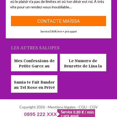
où le plaisir n’a pas de limites et où ton désir est roi. À très
vite pour un rendez-vous inoubliable…
CONTACTE MAÎSSA
Service 0.80€/min + prix appel
LES AUTRES SALOPES
Mes Confessions de
Le Numero de
Petite Garce au
Beurette de Lina la
Téléphone Rose sans
Petite Salope Arabe
Parler
Samia te Fait Bander
au Tel Rose en Privé
Copyright 2026 -
Mentions légales
-
CGU - CGV
0895 222 XXX